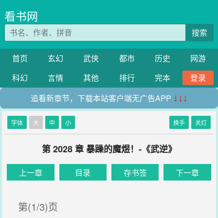
看书网
搜索
首页
玄幻
武侠
都市
历史
网游
科幻
言情
其他
排行
完本
登录
追看新章节，下载本站客户端无广告APP
↓↓↓
字体
大
中
小
换手
关灯
第 2028 章 暴躁的魔煜！-《武逆》
上一章
目录
存书签
下一章
第(1/3)页