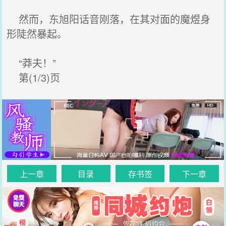
然而，东旭阳话音刚落，在其对面的魔煜身
形陡然暴起。
“莽夫！”
第(1/3)页
上一章
目录
存书签
下一章