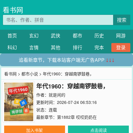
看书网
搜索
首页
玄幻
武侠
都市
历史
网游
科幻
言情
其他
排行
完本
登录
追看新章节，下载本站客户端无广告APP
↓↓↓
看书网
>
都市小说
> 年代1960：穿越南锣鼓巷，
年代1960：穿越南锣鼓巷，
作者：
就是闲的
更新时间：2026-07-24 06:53:16
状态：连载
最新章节：
第1882章 哎哎奶奶在
加入书架
点击阅读