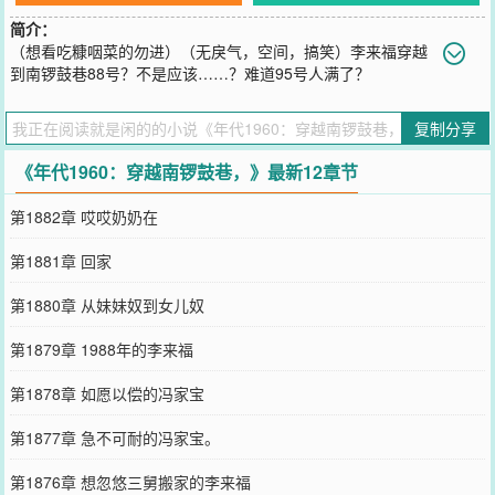
简介：
（想看吃糠咽菜的勿进）（无戾气，空间，搞笑）李来福穿越
到南锣鼓巷88号？不是应该……？难道95号人满了？
您要是觉得《
年代1960：穿越南锣鼓巷，
》还不错的话请不要忘记向
您QQ群和微博微信里的朋友推荐哦！
复制分享
《年代1960：穿越南锣鼓巷，》最新12章节
第1882章 哎哎奶奶在
第1881章 回家
第1880章 从妹妹奴到女儿奴
第1879章 1988年的李来福
第1878章 如愿以偿的冯家宝
第1877章 急不可耐的冯家宝。
第1876章 想忽悠三舅搬家的李来福