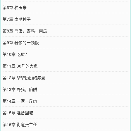
第6章 种玉米
第7章 南瓜种子
第8章 鸟蛋，野鸡，南瓜
第9章 奢侈的一顿饭
第10章 吃屎？
第11章 30斤的大鱼
第12章 爷爷奶奶的疼爱
第13章 野猪，陷阱
第14章 一家一斤肉
第15章 准备回城
第16章 街道张主任