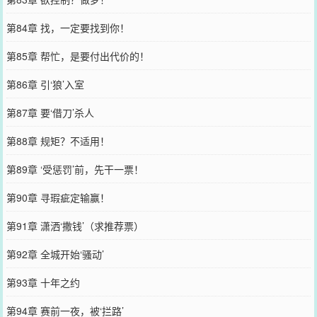
第84章 找，一定要找到你！
第85章 帮忙，是要付出代价的！
第86章 引‘狼’入室
第87章 要‘借刀’杀人
第88章 规矩？不适用！
第89章 ‘受惩罚’前，先干一票！
第90章 寻瑕疵定输赢！
第91章 潇洒‘撒钱’（求推荐票）
第92章 全城开始‘骚动’
第93章 十年之约
第94章 赛前一夜，被‘拦路’