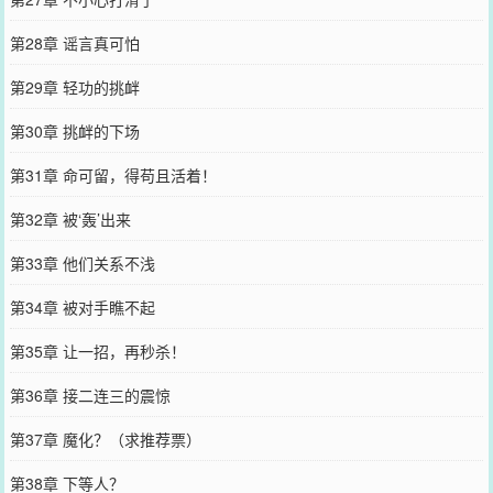
第28章 谣言真可怕
第29章 轻功的挑衅
第30章 挑衅的下场
第31章 命可留，得苟且活着！
第32章 被‘轰’出来
第33章 他们关系不浅
第34章 被对手瞧不起
第35章 让一招，再秒杀！
第36章 接二连三的震惊
第37章 魔化？（求推荐票）
第38章 下等人？