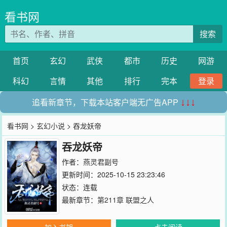
看书网
搜索
首页
玄幻
武侠
都市
历史
网游
科幻
言情
其他
排行
完本
登录
追看新章节，下载本站客户端无广告APP
↓↓↓
看书网
>
玄幻小说
> 吞龙妖帝
吞龙妖帝
作者：
燕灵君副号
更新时间：2025-10-15 23:23:46
状态：连载
最新章节：
第211章 联盟之人
加入书架
点击阅读