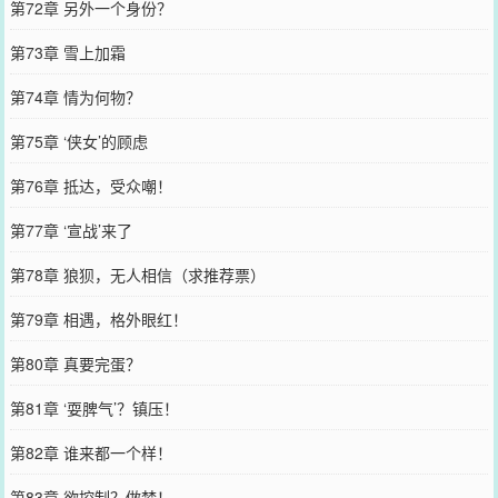
第72章 另外一个身份？
第73章 雪上加霜
第74章 情为何物？
第75章 ‘侠女’的顾虑
第76章 抵达，受众嘲！
第77章 ‘宣战’来了
第78章 狼狈，无人相信（求推荐票）
第79章 相遇，格外眼红！
第80章 真要完蛋？
第81章 ‘耍脾气’？镇压！
第82章 谁来都一个样！
第83章 欲控制？做梦！