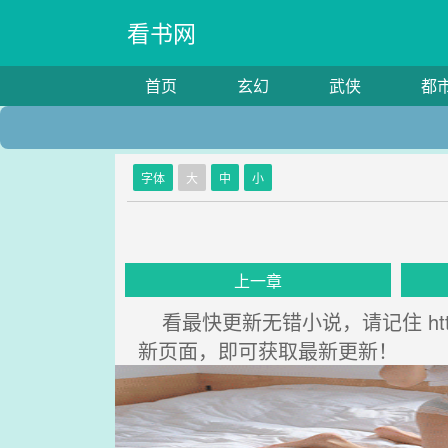
看书网
首页
玄幻
武侠
都
字体
大
中
小
上一章
看最快更新无错小说，请记住 http
新页面，即可获取最新更新！