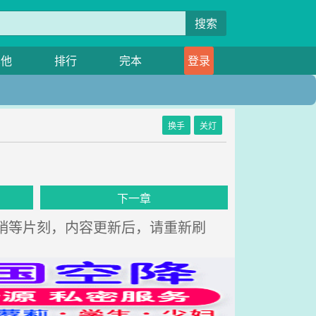
搜索
其他
排行
完本
登录
换手
关灯
下一章
中，请稍等片刻，内容更新后，请重新刷