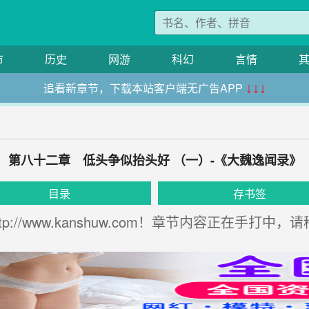
市
历史
网游
科幻
言情
追看新章节，下载本站客户端无广告APP
↓↓↓
第八十二章 低头争似抬头好 （一）-《大魏逸闻录》
目录
存书签
://www.kanshuw.com！章节内容正在手打