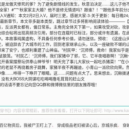
就是龙傲天惨死的爹？为了避免剧情线的发生，秋意泊决定……这儿子他
家！#***“秋家家主大婚？他不是修无情道吗？跟谁？！”“跟他多年前分
V通知：本文2月2日入V，届时三更，感谢大家-3-关于更新：每日晚
购买最新章节，本文非多副本类型，跳过章节过多将影响阅读体验————
有，反派男女都有，偏日常系。主角完全体天下第一，如果攻受对砍，攻
诀综合帖将出现高频次引用，部分在连载时已标注，部分或许有遗漏，在
。本故事纯属虚构，不具备任何参考价值，请勿迷信。预收：《这座山头
，被迫辞去了大城市的工作，回到老家继承山头，以及一座破败不堪的山
来了安宁，也顺利重建了山神庙。*村民甲：“沉师傅，救命！我家似乎是
鼠狼笼。”村民乙：“沉师傅，我们家猪中了邪，它、它半夜唱歌啊！”沉
开香案摆祭坛供奉山神爷爷！明天完了事儿大家伙一起吃杀猪菜！”*在
里的老鼠不再绕着房子跳舞，家猪半夜不再蹦迪，小青山一派欣欣向荣。
像……哗得一下睁开了眼睛。这……问题有点大了。思来想去，沉楸拨通了
，没有大BOSS大阴谋吃吃喝喝撸毛茸茸的赶山文
的话请不要忘记向您QQ群和微博微信里的朋友推荐哦！
百亿物资后，我被尸王盯上了
、
穿成极品老妇被读心后，京城杀疯
、
穿