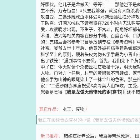
好家伙，他儿子是龙傲天！等等！——那他岂不是
生不养，万寿恒昌！#只要我够强，就没有人能杀我全
攻自受，二逼沙雕咸鱼本体受X邪魅炫酷狂拽分神攻入
于防盗：订阅70%以下读者将在720小时内无法
受，攻很晚才出现，不生子，不宫斗，配角好坏都
术语、法咒等相关内容在部分书籍、百度百科、口
的！完结后会将参考书目等放到专栏《参考资料》中
社畜。爷爷去世十年后，他意外被神庙重建系统绑定
科学至上的原则，硬着头皮为伪玄学手段为小青山带
出了铁笼：“遇到事情不要慌，首先，我们先下个黄
中了它！今天就请个杀猪匠把它收拾干净，明天我就
人物。自对方上任后，村里的黄鼠狼不再肆虐，家
他亲手为山神的眼尾染上了一抹金红的色彩，那座神
家！”二逼沙雕赤脚庙祝受X高冷美人山神攻，主受
您要是觉得《
我是龙傲天他惨死的爹[穿书]
》还不错
其它作品：
本王，废物
/
新书推荐：
错嫁疯批老公后，我直接带球死遁
、
囤