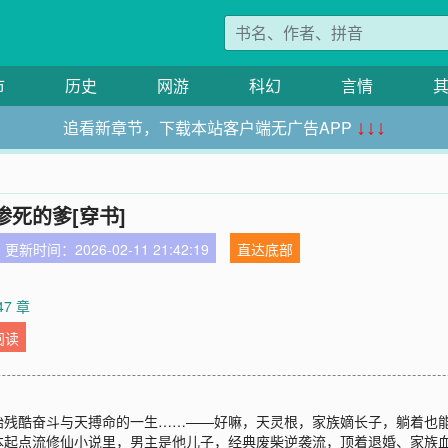
市
历史
网游
科幻
言情
追看新章节，下载本站客户端无广告APP
↓↓↓
死的爹[穿书]
更新时间：2026-02-11 21:42:19
直达底部
47 章
阅读
始残酷奋斗与天搏命的一生……——好嘛，天灵根，家族嫡长子，躺着也
本起点流修仙小说里，男主是他儿子，经典废柴逆袭流，顶着退婚、家族