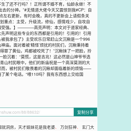
不生了还不行吗？！正所谓不婚不育，仙龄永继！不
出去的分神。”#无情道大佬今天又震惊到我#CP：自
24点左右更新，有时会晚，真的不更新会上请假条关
【划重点：主受，升级流，修仙，感情戏少，自攻自
弱受强。】————高亮声明：本文对于道家经典、
此先声明这些专业的东西都是引用的！引用的！引用
被我承包了》主受欢乐日常赶山文沉楸是一个996
神庙。面对着被‘精怪’烦扰的村民们，沉楸秉持着
得罪了黄仙，鸡都被咬死了！”沉楸抹了一把脸，拎
楸一脸沉着：“莫慌，这是吉兆！这必然是山神爷爷选
小青山村民眼中，他们的新庙祝是一个高深莫测的大
然而，被村民们敬畏着的沉楸却面临着新的烦恼——
某个电话。“喂110吗？我有东西想上交给国
复制分享
越就洞房，天才姐妹花是我老婆
、
万剑狂神
、
玄门大