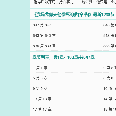
佬穿后娘开局主持白事儿
、
一统江湖：他只是一个
《我是龙傲天他惨死的爹[穿书]》最新12章节
847 第 847 章
846 第 
843 第 843 章
842 第 
839 第 839 章
838 第 
章节列表，第1章~ 100章/共847章
1 第 1 章
2 第 2 
5 第 5 章
6 第 6 
9 第 9 章
10 第 1
13 第 13 章
14 第 1
17 第 17 章
18 第 1