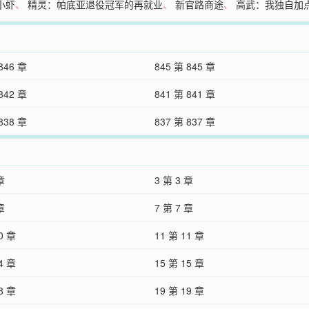
小虾
、
精灵：帕底亚退役冠军的再就业
、
新官路商途
、
高武：我独自加
846 章
845 第 845 章
842 章
841 第 841 章
838 章
837 第 837 章
章
3 第 3 章
章
7 第 7 章
0 章
11 第 11 章
4 章
15 第 15 章
8 章
19 第 19 章