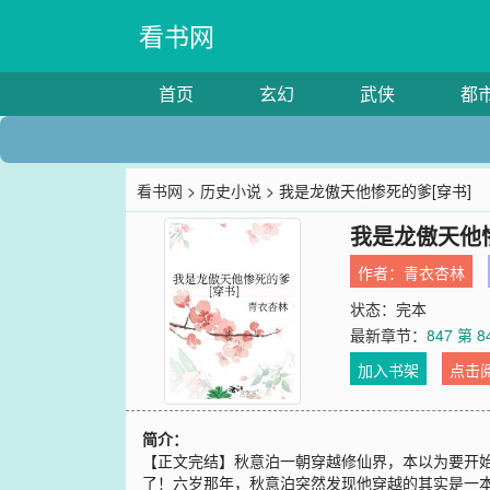
看书网
首页
玄幻
武侠
都
看书网
>
历史小说
> 我是龙傲天他惨死的爹[穿书]
我是龙傲天他惨
作者：
青衣杏林
状态：完本
最新章节：
847 第 8
加入书架
点击
简介：
【正文完结】秋意泊一朝穿越修仙界，本以为要开
了！六岁那年，秋意泊突然发现他穿越的其实是一