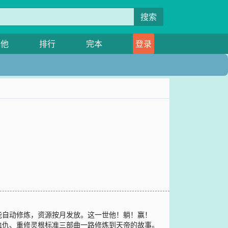
搜索
其他
排行
完本
登录
能自动修炼，资源按月发放。这一世他！躺！赢！
血仇、重修灵根标准三部曲一路修炼到天帝的故事。