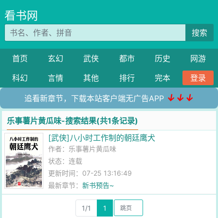
看书网
搜索
首页
玄幻
武侠
都市
历史
网游
科幻
言情
其他
排行
完本
登录
↓↓↓
追看新章节，下载本站客户端无广告APP
乐事薯片黄瓜味-搜索结果(共1条记录)
[武侠]八小时工作制的朝廷鹰犬
作者：
乐事薯片黄瓜味
状态：连载
更新时间：07-25 13:16:49
最新章节：
新书预告~
1/1
1