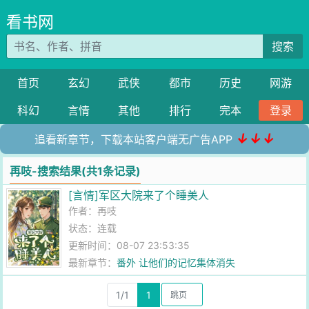
看书网
搜索
首页
玄幻
武侠
都市
历史
网游
科幻
言情
其他
排行
完本
登录
↓↓↓
追看新章节，下载本站客户端无广告APP
再吱-搜索结果(共1条记录)
[言情]军区大院来了个睡美人
作者：
再吱
状态：连载
更新时间：08-07 23:53:35
最新章节：
番外 让他们的记忆集体消失
1/1
1