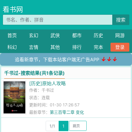
看书网
搜索
首页
玄幻
武侠
都市
历史
网游
科幻
言情
其他
排行
完本
登录
↓↓↓
追看新章节，下载本站客户端无广告APP
千书过-搜索结果(共1条记录)
[历史]原始人攻略
作者：
千书过
状态：连载
更新时间：01-30 17:26:57
最新章节：
第三百零二章 变化
1/1
1