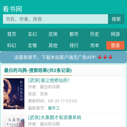
看书网
搜索
首页
玄幻
武侠
都市
历史
网游
科幻
言情
其他
排行
完本
登录
↓↓↓
追看新章节，下载本站客户端无广告APP
最白的乌鸦-搜索结果(共2条记录)
[武侠]谁让他修仙的！
作者：
最白的乌鸦
状态：完本
更新时间：08-20 17:03:02
最新章节：
番外三
[武侠]大乘期才有逆袭系统
作者：
最白的乌鸦